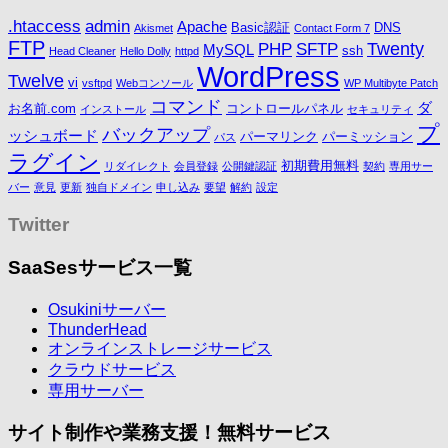
.htaccess
admin
Apache
Basic認証
DNS
Akismet
Contact Form 7
FTP
Twenty
PHP
SFTP
MySQL
ssh
Head Cleaner
Hello Dolly
httpd
WordPress
Twelve
vi
vsftpd
Webコンソール
WP Multibyte Patch
コマンド
ダ
お名前.com
コントロールパネル
インストール
セキュリティ
プ
バックアップ
ッシュボード
パーマリンク
パーミッション
パス
ラグイン
初期費用無料
リダイレクト
会員登録
公開鍵認証
契約
専用サー
バー
意見
更新
独自ドメイン
申し込み
要望
解約
設定
Twitter
SaaSesサービス一覧
Osukiniサーバー
ThunderHead
オンラインストレージサービス
クラウドサービス
専用サーバー
サイト制作や業務支援！無料サービス