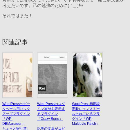
考えたいです。己の勉強のために(｀_´)ｷｯ
それではまた！
関連記事
WordPressのデー
WordPressのログ
WordPress初期設
タベース用バック
イン履歴を表示す
定時にインストー
アッププラグイン
るプラグイン
ルされているプラ
「WP-
「Crazy Bone」
グイン「WP
DBManager」
Multibyte Patch」
ちょっと寄り道:
記事の文章がコピ