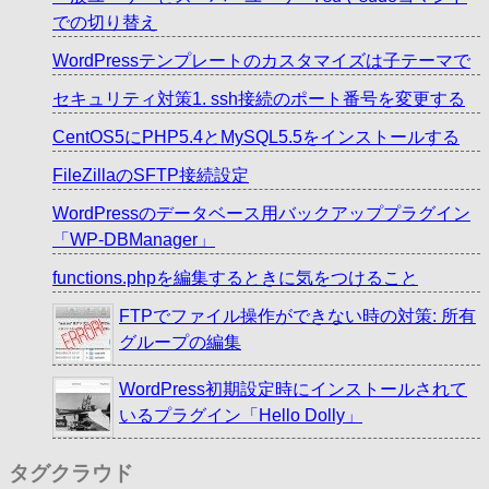
での切り替え
WordPressテンプレートのカスタマイズは子テーマで
セキュリティ対策1. ssh接続のポート番号を変更する
CentOS5にPHP5.4とMySQL5.5をインストールする
FileZillaのSFTP接続設定
WordPressのデータベース用バックアッププラグイン
「WP-DBManager」
functions.phpを編集するときに気をつけること
FTPでファイル操作ができない時の対策: 所有
グループの編集
WordPress初期設定時にインストールされて
いるプラグイン「Hello Dolly」
タグクラウド